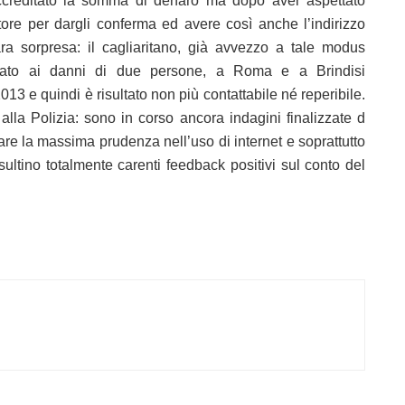
ccreditato la somma di denaro ma dopo aver aspettato
itore per dargli conferma ed avere così anche l’indirizzo
ara sorpresa: il cagliaritano, già avvezzo a tale modus
eato ai danni di due persone, a Roma e a Brindisi
3 e quindi è risultato non più contattabile né reperibile.
lla Polizia: sono in corso ancora indagini finalizzate d
re la massima prudenza nell’uso di internet e soprattutto
isultino totalmente carenti feedback positivi sul conto del