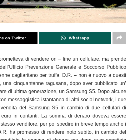
re on Twitter
Whatsapp
: prometteva di vendere on – line un cellulare, ma prende
tti dell’Ufficio Prevenzione Generale e Soccorso Pubblico
tenne cagliaritano per truffa. D.R. – non è nuovo a questi
ma, una cinquantenne ragusana, dopo aver pubblicato un’
ulare di ultima generazione, un Samsung S5. Dopo alcune
con messaggistica istantanea di altri social network, i due
 vendita del Samsung S5 in cambio di due cellulari di
0 euro in contanti. La somma di denaro doveva essere
o stesso venditore, per poi spedire in breve tempo anche i
D.R. ha promesso di rendere noto subito, in cambio del