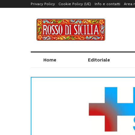
Privacy Policy
Cookie Policy (UE)
Info e contatti
Area r
Home
Editoriale