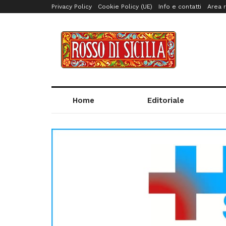
Privacy Policy
Cookie Policy (UE)
Info e contatti
Area r
Home
Editoriale