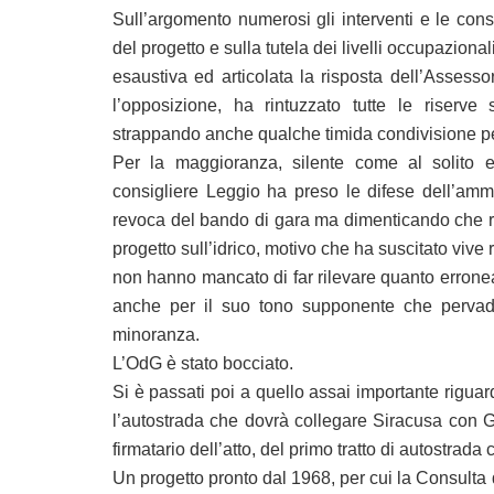
Sull’argomento numerosi gli interventi e le cons
del progetto e sulla tutela dei livelli occupazio
esaustiva ed articolata la risposta dell’Assess
l’opposizione, ha rintuzzato tutte le riserve 
strappando anche qualche timida condivisione per
Per la maggioranza, silente come al solito e 
consigliere Leggio ha preso le difese dell’amm
revoca del bando di gara ma dimenticando che ri
progetto sull’idrico, motivo che ha suscitato viv
non hanno mancato di far rilevare quanto erronea
anche per il suo tono supponente che pervade
minoranza.
L’OdG è stato bocciato.
Si è passati poi a quello assai importante riguarda
l’autostrada che dovrà collegare Siracusa con Gel
firmatario dell’atto, del primo tratto di autostrada c
Un progetto pronto dal 1968, per cui la Consulta 