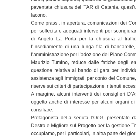
paventata chiusura del TAR di Catania, quest’u
Iacono.
Come prassi, in apertura, comunicazioni dei Cons
per sollecitare adeguati interventi per scongiu
di Angelo La Porta per la chiusura al traffi
l’insediamento di una lunga fila di bancarelle
l’amministrazione per l’adozione del Piano Comm
Maurizio Tumino, reduce dalle fatiche degli e
questione relativa al bando di gara per individ
assistenza agli immigrati, per conto del Comune
riserve sui criteri di partecipazione, ritenuti ecces
A margine, alcuni interventi dei consiglieri D’
oggetto anche di interesse per alcuni organi di 
consiliare.
Protagonista della seduta l’OdG, presentato d
Destro e Migliore sul Progetto per la gestione Tr
occupiamo, per i particolari, in altra parte del gio