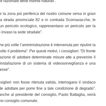
e razionale delle risorse naturali”.
uale la zona più periferica del nostro comune versa in gravi
la strada provinciale 82 e in contrada Scornavacche, le
 un pericolo ecologico, rappresentano un pericolo per la
 invaso la sede stradale”.
he più volte l’amministrazione è intervenuta per ripulire la
to il problema”. Per questi motivi, i consiglieri: “Di fronte
ione di adottare determinate misure atte a prevenire il
l’installazione di un sistema di videosorveglianza e una
resse”.
siglieri non fosse ritenuta valida, interrogano il sindaco
e adottare per porre fine a tale condizione di degrado”.
nche al presidente del consiglio, Paolo Battaglia, verrà
simo consiglio comunale.