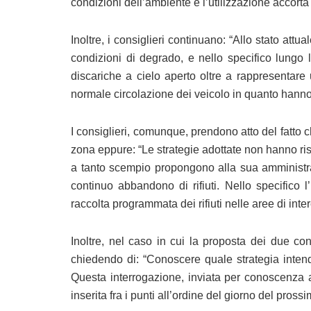
condizioni dell’ambiente e l’utilizzazione accorta 
Inoltre, i consiglieri continuano: “Allo stato att
condizioni di degrado, e nello specifico lungo 
discariche a cielo aperto oltre a rappresentare
normale circolazione dei veicolo in quanto hanno
I consiglieri, comunque, prendono atto del fatto c
zona eppure: “Le strategie adottate non hanno risol
a tanto scempio propongono alla sua amministraz
continuo abbandono di rifiuti. Nello specifico 
raccolta programmata dei rifiuti nelle aree di inte
Inoltre, nel caso in cui la proposta dei due con
chiedendo di: “Conoscere quale strategia intend
Questa interrogazione, inviata per conoscenza a
inserita fra i punti all’ordine del giorno del pros