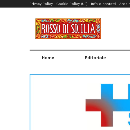
Privacy Policy
Cookie Policy (UE)
Info e contatti
Area r
Home
Editoriale