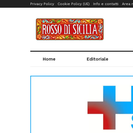
Privacy Policy
Cookie Policy (UE)
Info e contatti
Area r
Home
Editoriale