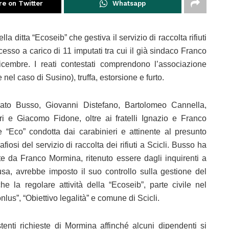
re on Twitter
Whatsapp
la ditta “Ecoseib” che gestiva il servizio di raccolta rifiuti
ocesso a carico di 11 imputati tra cui il già sindaco Franco
icembre. I reati contestati comprendono l’associazione
nel caso di Susino), truffa, estorsione e furto.
ato Busso, Giovanni Distefano, Bartolomeo Cannella,
 e Giacomo Fidone, oltre ai fratelli Ignazio e Franco
 “Eco” condotta dai carabinieri e attinente al presunto
osi del servizio di raccolta dei rifiuti a Scicli. Busso ha
ute da Franco Mormina, ritenuto essere dagli inquirenti a
sa, avrebbe imposto il suo controllo sulla gestione del
he la regolare attività della “Ecoseib”, parte civile nel
us”, “Obiettivo legalità” e comune di Scicli.
enti richieste di Mormina affinché alcuni dipendenti si