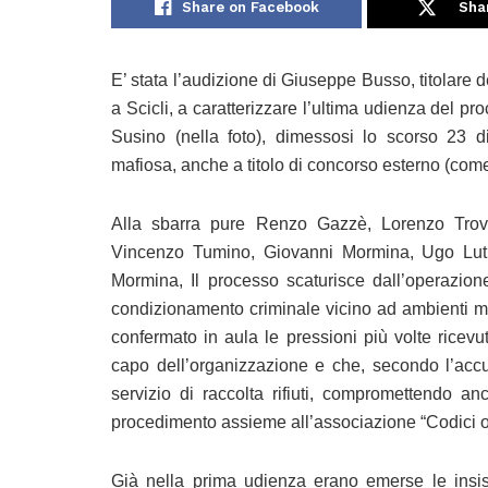
Share on Facebook
Sha
E’ stata l’audizione di Giuseppe Busso, titolare del
a Scicli, a caratterizzare l’ultima udienza del pr
Susino (nella foto), dimessosi lo scorso 23 d
mafiosa, anche a titolo di concorso esterno (come 
Alla sbarra pure Renzo Gazzè, Lorenzo Trov
Vincenzo Tumino, Giovanni Mormina, Ugo Lutri
Mormina, Il processo scaturisce dall’operazione
condizionamento criminale vicino ad ambienti mafi
confermato in aula le pressioni più volte ricev
capo dell’organizzazione e che, secondo l’accu
servizio di raccolta rifiuti, compromettendo anc
procedimento assieme all’associazione “Codici onl
Già nella prima udienza erano emerse le insist