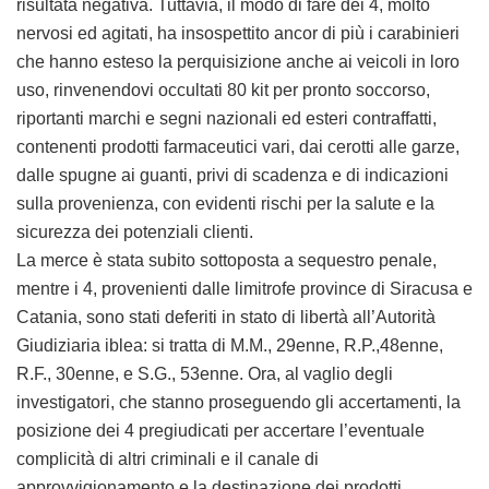
risultata negativa. Tuttavia, il modo di fare dei 4, molto
nervosi ed agitati, ha insospettito ancor di più i carabinieri
che hanno esteso la perquisizione anche ai veicoli in loro
uso, rinvenendovi occultati 80 kit per pronto soccorso,
riportanti marchi e segni nazionali ed esteri contraffatti,
contenenti prodotti farmaceutici vari, dai cerotti alle garze,
dalle spugne ai guanti, privi di scadenza e di indicazioni
sulla provenienza, con evidenti rischi per la salute e la
sicurezza dei potenziali clienti.
La merce è stata subito sottoposta a sequestro penale,
mentre i 4, provenienti dalle limitrofe province di Siracusa e
Catania, sono stati deferiti in stato di libertà all’Autorità
Giudiziaria iblea: si tratta di M.M., 29enne, R.P.,48enne,
R.F., 30enne, e S.G., 53enne. Ora, al vaglio degli
investigatori, che stanno proseguendo gli accertamenti, la
posizione dei 4 pregiudicati per accertare l’eventuale
complicità di altri criminali e il canale di
approvvigionamento e la destinazione dei prodotti