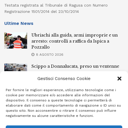
Testata registrata al Tribunale di Ragusa con Numero
Registrazione 1501/2014 del 23/10/2014
Ultime News
Ubriachi alla guida, armi improprie e un
arresto: controlli a raffica da Ispica a
Pozzallo
8 AGOSTO 2026
Scippo a Donnalucata, preso un ventenne
ragusano
Gestisci Consenso Cookie
8 AGOSTO 2026
Per fornire le migliori esperienze, utilizziamo tecnologie come i
Ragusa, arrestato perché non rispettava le
cookie per memorizzare e/o accedere alle informazioni del
prescrizioni di stare lontano dalla casa
dispositivo. Il consenso a queste tecnologie ci permetterà di
familiare
elaborare dati come il comportamento di navigazione o ID unici su
questo sito. Non acconsentire o ritirare il consenso può influire
7 AGOSTO 2026
negativamente su alcune caratteristiche e funzioni.