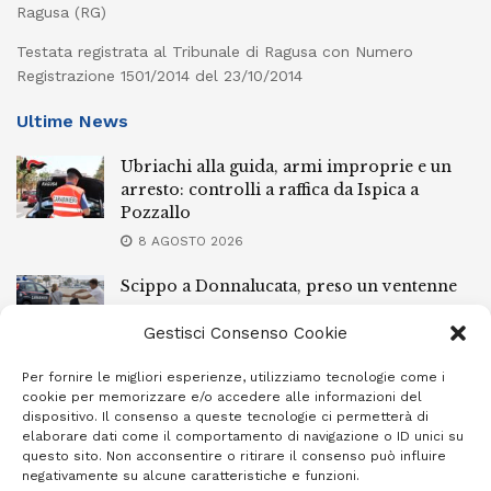
Ragusa (RG)
Testata registrata al Tribunale di Ragusa con Numero
Registrazione 1501/2014 del 23/10/2014
Ultime News
Ubriachi alla guida, armi improprie e un
arresto: controlli a raffica da Ispica a
Pozzallo
8 AGOSTO 2026
Scippo a Donnalucata, preso un ventenne
ragusano
Gestisci Consenso Cookie
8 AGOSTO 2026
Per fornire le migliori esperienze, utilizziamo tecnologie come i
Ragusa, arrestato perché non rispettava le
cookie per memorizzare e/o accedere alle informazioni del
prescrizioni di stare lontano dalla casa
dispositivo. Il consenso a queste tecnologie ci permetterà di
familiare
elaborare dati come il comportamento di navigazione o ID unici su
questo sito. Non acconsentire o ritirare il consenso può influire
7 AGOSTO 2026
negativamente su alcune caratteristiche e funzioni.