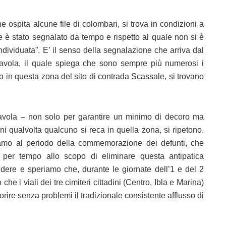
e ospita alcune file di colombari, si trova in condizioni a
he è stato segnalato da tempo e rispetto al quale non si è
ndividuata”. E’ il senso della segnalazione che arriva dal
avola, il quale spiega che sono sempre più numerosi i
io in questa zona del sito di contrada Scassale, si trovano
hiavola – non solo per garantire un minimo di decoro ma
ni qualvolta qualcuno si reca in quella zona, si ripetono.
iamo al periodo della commemorazione dei defunti, che
 per tempo allo scopo di eliminare questa antipatica
edere e speriamo che, durante le giornate dell’1 e del 2
e i viali dei tre cimiteri cittadini (Centro, Ibla e Marina)
vorire senza problemi il tradizionale consistente afflusso di