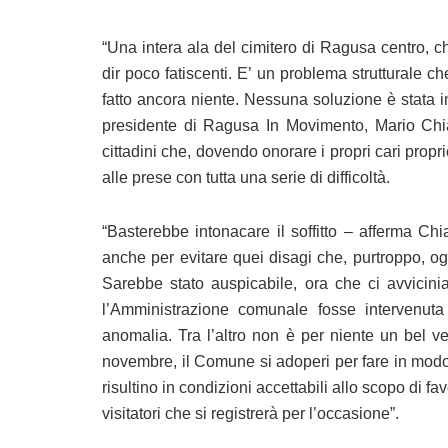
“Una intera ala del cimitero di Ragusa centro, ch
dir poco fatiscenti. E’ un problema strutturale c
fatto ancora niente. Nessuna soluzione è stata i
presidente di Ragusa In Movimento, Mario Chi
cittadini che, dovendo onorare i propri cari propr
alle prese con tutta una serie di difficoltà.
“Basterebbe intonacare il soffitto – afferma C
anche per evitare quei disagi che, purtroppo, og
Sarebbe stato auspicabile, ora che ci avvicin
l’Amministrazione comunale fosse intervenuta
anomalia. Tra l’altro non è per niente un bel v
novembre, il Comune si adoperi per fare in modo ch
risultino in condizioni accettabili allo scopo di fa
visitatori che si registrerà per l’occasione”.