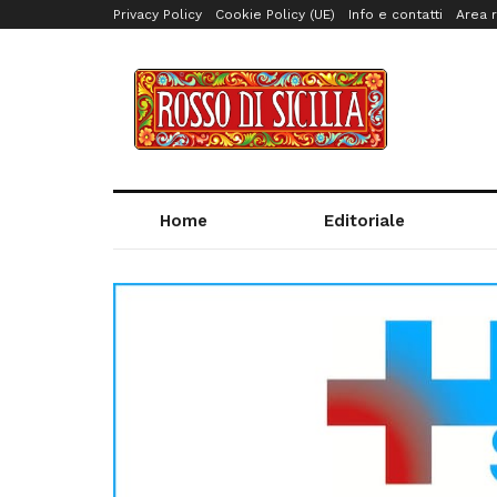
Privacy Policy
Cookie Policy (UE)
Info e contatti
Area r
Home
Editoriale