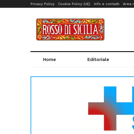
Privacy Policy
Cookie Policy (UE)
Info e contatti
Area r
Home
Editoriale