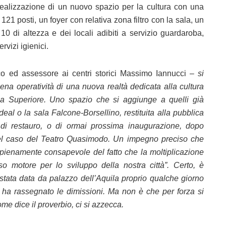
ealizzazione di un nuovo spazio per la cultura con una
121 posti, un foyer con relativa zona filtro con la sala, un
0 di altezza e dei locali adibiti a servizio guardaroba,
rvizi igienici.
co ed assessore ai centri storici Massimo Iannucci –
si
ena operatività di una nuova realtà dedicata alla cultura
sa Superiore. Uno spazio che si aggiunge a quelli già
deal o la sala Falcone-Borsellino, restituita alla pubblica
o di restauro, o di ormai prossima inaugurazione, dopo
 nel caso del Teatro Quasimodo. Un impegno preciso che
ienamente consapevole del fatto che la moltiplicazione
so motore per lo sviluppo della nostra città”. Certo, è
tata data da palazzo dell’Aquila proprio qualche giorno
 ha rassegnato le dimissioni. Ma non è che per forza si
 dice il proverbio, ci si azzecca.