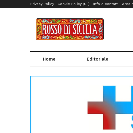
Privacy Policy
Cookie Policy (UE)
Info e contatti
Area r
Home
Editoriale