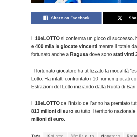
Share on Facebook
Sha
Il
10eLOTTO
si conferma un gioco di successo. N
e 400 mila le giocate vincenti
mentre il totale da
fortunato anche a
Ragusa
dove sono
stati vint
Il fortunato giocatore ha utilizzato la modalità “e
Lotto. Ha infatti confrontato i 10 numeri giocati 
Estrazioni del Lotto iniziando dalla Ruota di Bar
Il
10eLOTTO
dall’inizio dell’anno ha premiato tutta 
813 milioni
di euro
su tutto il territorio nazionale
milioni di euro.
Tags:
10eLotto
32mila euro
giocatore
Ragu