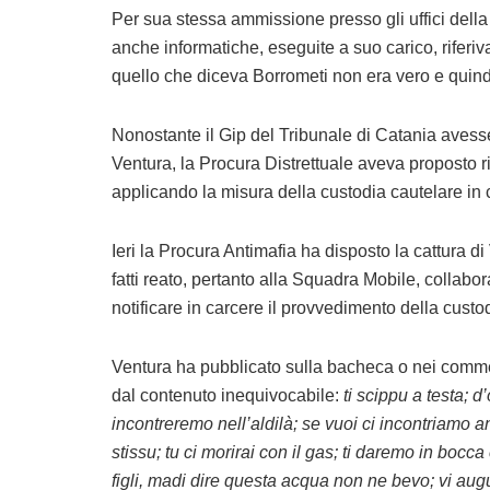
Per sua stessa ammissione presso gli uffici della 
anche informatiche, eseguite a suo carico, riferiv
quello che diceva Borrometi non era vero e quindi
Nonostante il Gip del Tribunale di Catania avesse 
Ventura, la Procura Distrettuale aveva proposto ri
applicando la misura della custodia cautelare in c
Ieri la Procura Antimafia ha disposto la cattura di
fatti reato, pertanto alla Squadra Mobile, collabo
notificare in carcere il provvedimento della custod
Ventura ha pubblicato sulla bacheca o nei commen
dal contenuto inequivocabile:
ti scippu a testa; d
incontreremo nell’aldilà; se vuoi ci incontriamo anc
stissu; tu ci morirai con il gas; ti daremo in bocca
figli, madi dire questa acqua non ne bevo; vi aug