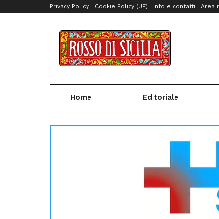
Privacy Policy
Cookie Policy (UE)
Info e contatti
Area r
Home
Editoriale