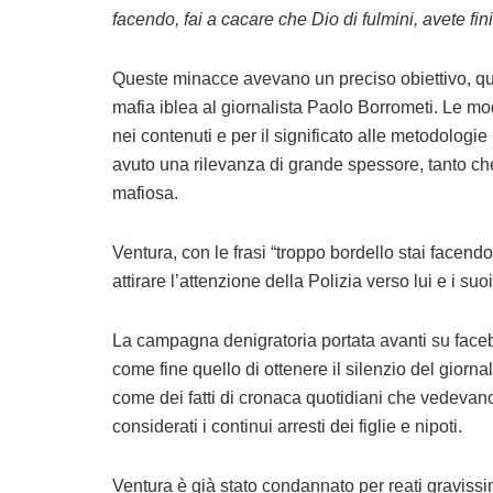
facendo, fai a cacare che Dio di fulmini, avete fini
Queste minacce avevano un preciso obiettivo, quell
mafia iblea al giornalista Paolo Borrometi. Le m
nei contenuti e per il significato alle metodologi
avuto una rilevanza di grande spessore, tanto ch
mafiosa.
Ventura, con le frasi “troppo bordello stai facendo
attirare l’attenzione della Polizia verso lui e i su
La campagna denigratoria portata avanti su faceb
come fine quello di ottenere il silenzio del giorna
come dei fatti di cronaca quotidiani che vedevano 
considerati i continui arresti dei figlie e nipoti.
Ventura è già stato condannato per reati graviss