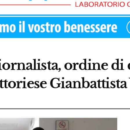
ornalista, ordine di 
ittoriese Gianbattist