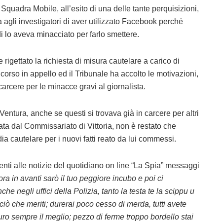
Squadra Mobile, all’esito di una delle tante perquisizioni,
a agli investigatori di aver utilizzato Facebook perché
 lo aveva minacciato per farlo smettere.
rigettato la richiesta di misura cautelare a carico di
corso in appello ed il Tribunale ha accolto le motivazioni,
arcere per le minacce gravi al giornalista.
 Ventura, anche se questi si trovava già in carcere per altri
rata dal Commissariato di Vittoria, non è restato che
ia cautelare per i nuovi fatti reato da lui commessi.
ti alle notizie del quotidiano on line “La Spia” messaggi
’ora in avanti sarò il tuo peggiore incubo e poi ci
he negli uffici della Polizia, tanto la testa te la scippu u
 ciò che meriti; durerai poco cesso di merda, tutti avete
uro sempre il meglio; pezzo di ferme troppo bordello stai