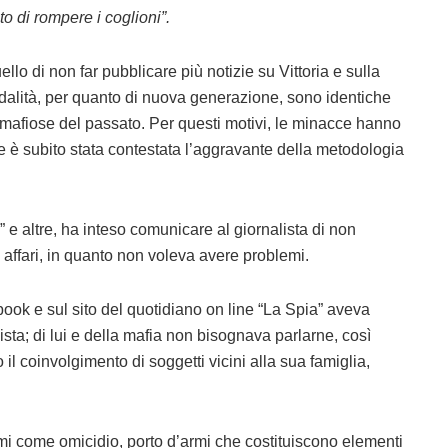
to di rompere i coglioni”.
o di non far pubblicare più notizie su Vittoria e sulla
odalità, per quanto di nuova generazione, sono identiche
e mafiose del passato. Per questi motivi, le minacce hanno
e è subito stata contestata l’aggravante della metodologia
” e altre, ha inteso comunicare al giornalista di non
oi affari, in quanto non voleva avere problemi.
ook e sul sito del quotidiano on line “La Spia” aveva
lista; di lui e della mafia non bisognava parlarne, così
il coinvolgimento di soggetti vicini alla sua famiglia,
imi come omicidio, porto d’armi che costituiscono elementi