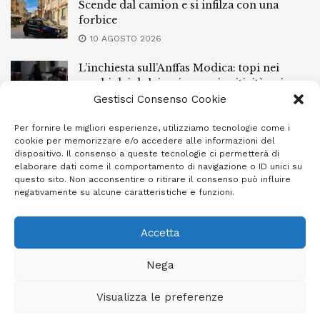
Scende dal camion e si infilza con una
forbice
10 AGOSTO 2026
L’inchiesta sull’Anffas Modica: topi nei
sacchi dei dolciumi e gravi criticità nei
locali
Gestisci Consenso Cookie
10 AGOSTO 2026
Per fornire le migliori esperienze, utilizziamo tecnologie come i
cookie per memorizzare e/o accedere alle informazioni del
Scontro dopo l’alba sulla Sp 15: due feriti,
dispositivo. Il consenso a queste tecnologie ci permetterà di
uno in prognosi riservata
elaborare dati come il comportamento di navigazione o ID unici su
questo sito. Non acconsentire o ritirare il consenso può influire
10 AGOSTO 2026
negativamente su alcune caratteristiche e funzioni.
Accetta
Privacy Policy
Cookie Policy (UE)
Info e contatti
Nega
Area riservata
Visualizza le preferenze
Giornale Ibleo © 2023 - Powered by
Studio Greco - Consulenza
Informatica