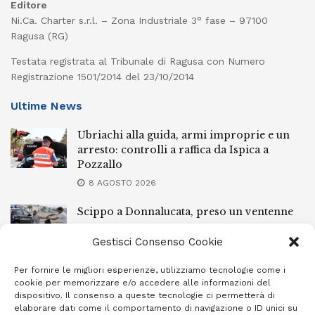
Editore
Ni.Ca. Charter s.r.l. – Zona Industriale 3° fase – 97100
Ragusa (RG)
Testata registrata al Tribunale di Ragusa con Numero
Registrazione 1501/2014 del 23/10/2014
Ultime News
Ubriachi alla guida, armi improprie e un
arresto: controlli a raffica da Ispica a
Pozzallo
8 AGOSTO 2026
Scippo a Donnalucata, preso un ventenne
ragusano
Gestisci Consenso Cookie
8 AGOSTO 2026
Per fornire le migliori esperienze, utilizziamo tecnologie come i
Ragusa, arrestato perché non rispettava le
cookie per memorizzare e/o accedere alle informazioni del
prescrizioni di stare lontano dalla casa
dispositivo. Il consenso a queste tecnologie ci permetterà di
familiare
elaborare dati come il comportamento di navigazione o ID unici su