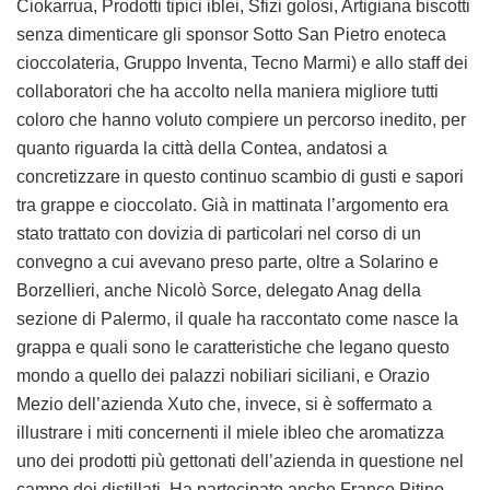
Ciokarrua, Prodotti tipici iblei, Sfizi golosi, Artigiana biscotti
senza dimenticare gli sponsor Sotto San Pietro enoteca
cioccolateria, Gruppo Inventa, Tecno Marmi) e allo staff dei
collaboratori che ha accolto nella maniera migliore tutti
coloro che hanno voluto compiere un percorso inedito, per
quanto riguarda la città della Contea, andatosi a
concretizzare in questo continuo scambio di gusti e sapori
tra grappe e cioccolato. Già in mattinata l’argomento era
stato trattato con dovizia di particolari nel corso di un
convegno a cui avevano preso parte, oltre a Solarino e
Borzellieri, anche Nicolò Sorce, delegato Anag della
sezione di Palermo, il quale ha raccontato come nasce la
grappa e quali sono le caratteristiche che legano questo
mondo a quello dei palazzi nobiliari siciliani, e Orazio
Mezio dell’azienda Xuto che, invece, si è soffermato a
illustrare i miti concernenti il miele ibleo che aromatizza
uno dei prodotti più gettonati dell’azienda in questione nel
campo dei distillati. Ha partecipato anche Franco Pitino,