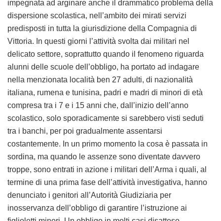
impegnata ad arginare anche il drammatico problema della
dispersione scolastica, nell’ambito dei mirati servizi
predisposti in tutta la giurisdizione della Compagnia di
Vittoria. In questi giorni l’attività svolta dai militari nel
delicato settore, soprattutto quando il fenomeno riguarda
alunni delle scuole dell’obbligo, ha portato ad indagare
nella menzionata località ben 27 adulti, di nazionalità
italiana, rumena e tunisina, padri e madri di minori di età
compresa tra i 7 e i 15 anni che, dall’inizio dell’anno
scolastico, solo sporadicamente si sarebbero visti seduti
tra i banchi, per poi gradualmente assentarsi
costantemente. In un primo momento la cosa è passata in
sordina, ma quando le assenze sono diventate davvero
troppe, sono entrati in azione i militari dell’Arma i quali, al
termine di una prima fase dell’attività investigativa, hanno
denunciato i genitori all’Autorità Giudiziaria per
inosservanza dell’obbligo di garantire l’istruzione ai
figlioletti minori. Un obbligo in molti casi disatteso,