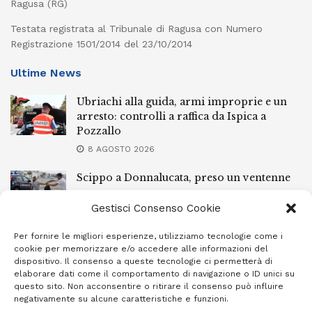
Ragusa (RG)
Testata registrata al Tribunale di Ragusa con Numero
Registrazione 1501/2014 del 23/10/2014
Ultime News
Ubriachi alla guida, armi improprie e un
arresto: controlli a raffica da Ispica a
Pozzallo
8 AGOSTO 2026
Scippo a Donnalucata, preso un ventenne
ragusano
Gestisci Consenso Cookie
8 AGOSTO 2026
Per fornire le migliori esperienze, utilizziamo tecnologie come i
Ragusa, arrestato perché non rispettava le
cookie per memorizzare e/o accedere alle informazioni del
prescrizioni di stare lontano dalla casa
dispositivo. Il consenso a queste tecnologie ci permetterà di
familiare
elaborare dati come il comportamento di navigazione o ID unici su
questo sito. Non acconsentire o ritirare il consenso può influire
7 AGOSTO 2026
negativamente su alcune caratteristiche e funzioni.