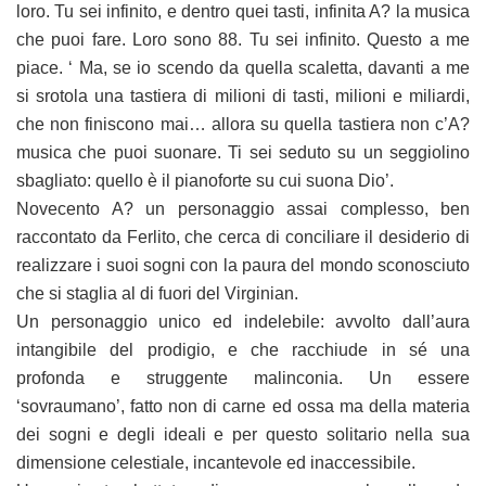
loro. Tu sei infinito, e dentro quei tasti, infinita A? la musica
che puoi fare. Loro sono 88. Tu sei infinito. Questo a me
piace. ‘ Ma, se io scendo da quella scaletta, davanti a me
si srotola una tastiera di milioni di tasti, milioni e miliardi,
che non finiscono mai… allora su quella tastiera non c’A?
musica che puoi suonare. Ti sei seduto su un seggiolino
sbagliato: quello è il pianoforte su cui suona Dio’.
Novecento A? un personaggio assai complesso, ben
raccontato da Ferlito, che cerca di conciliare il desiderio di
realizzare i suoi sogni con la paura del mondo sconosciuto
che si staglia al di fuori del Virginian.
Un personaggio unico ed indelebile: avvolto dall’aura
intangibile del prodigio, e che racchiude in sé una
profonda e struggente malinconia. Un essere
‘sovraumano’, fatto non di carne ed ossa ma della materia
dei sogni e degli ideali e per questo solitario nella sua
dimensione celestiale, incantevole ed inaccessibile.