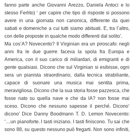
fanno parte anche Giovanni Arezzo, Daniela Antoci e lo
stesso Ferlito) ‘ per capire che tipo di risposte si possono
avere in una giornata non canonica, differente da quei
sabati e domeniche a cui tutti siamo abituati. E, tra l’altro,
con delle proposte in qualche modo differenti dal solito’.
Ma cos’A? Novecento? Il Virginian era un piroscafo: negli
anni fra le due guerre faceva la spola fra Europa e
America, con il suo carico di miliardari, di emigranti e di
gente qualsiasi. Dicono che sul Virginian si esibisse, ogni
sera un pianista straordinario, dalla tecnica strabiliante,
capace di suonare una musica mai sentita prima,
meravigliosa. Dicono che la sua storia fosse pazzesca, che
fosse nato su quella nave e che da lA? non fosse mai
sceso. Dicono che nessuno sapesse il perché. Dicono’
dicono’ Dice Danny Boodmann T. D. Lemon Novecento:
‘…un pianoforte. I tasti iniziano. I tasti finiscono. Tu sai che
sono 88, su questo nessuno può fregarti. Non sono infiniti,