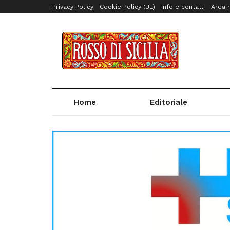
Privacy Policy
Cookie Policy (UE)
Info e contatti
Area r
Home
Editoriale