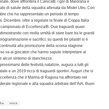
nale, dove affronterà il Canicattì. I gol di Maiorana e
ato di salute della squadra allenata da Mister Utro. Con
embre che ha rappresentato un periodo di tempo
a. Dicembre, oltre a regalare la finale di Coppa Italia
el campionato di Eccellenza/B. Due traguardi quasi
 dimostrando con molta umiltà di stare bare tra le grandi
rogrammazione e sacrifici; su questi tre pilastri si è
 continuità alla promozione della scorsa stagione
uso va ai giocatori che hanno saputo interpretare al
re alcun sintomo di stanchezza.
ossimarsi delle festività natalizie, augura a tutti gli
ale e un 2019 ricco di traguardi sportivi. Auguri che si
ccellenza che il Marina di Ragusa ha affrontato nel
erale regionale e alla squadra arbitrale dell’AIA. Buon
dia
vince