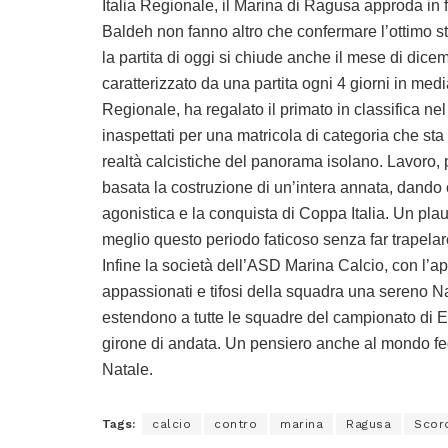
Italia Regionale, il Marina di Ragusa approda in fi
Baldeh non fanno altro che confermare l’ottimo st
la partita di oggi si chiude anche il mese di dic
caratterizzato da una partita ogni 4 giorni in medi
Regionale, ha regalato il primato in classifica n
inaspettati per una matricola di categoria che sta
realtà calcistiche del panorama isolano. Lavoro, p
basata la costruzione di un’intera annata, dando
agonistica e la conquista di Coppa Italia. Un pla
meglio questo periodo faticoso senza far trapela
Infine la società dell’ASD Marina Calcio, con l’appr
appassionati e tifosi della squadra una sereno Nat
estendono a tutte le squadre del campionato di E
girone di andata. Un pensiero anche al mondo fed
Natale.
Tags:
calcio
contro
marina
Ragusa
Scor