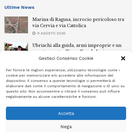
Ultime News
Marina di Ragusa, incrocio pericoloso tra
via Cervia e via Cattolica
9 AGOSTO 2026
Ubriachi alla guida, armi improprie e un
arresto: controlli a raffica da Ispica a
Pozzallo
Gestisci Consenso Cookie
9 AGOSTO 2026
Per fornire le migliori esperienze, utilizziamo tecnologie come i
cookie per memorizzare e/o accedere alle informazioni del
Scippo a Donnalucata, preso un ventenne
dispositivo. Il consenso a queste tecnologie ci permetterà di
ragusano
elaborare dati come il comportamento di navigazione o ID unici su
questo sito. Non acconsentire o ritirare il consenso può influire
8 AGOSTO 2026
negativamente su alcune caratteristiche e funzioni.
Accetta
Privacy Policy
Cookie Policy (UE)
Info e contatti
Nega
Area riservata