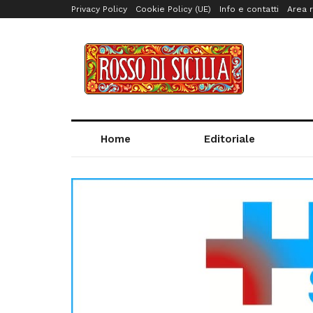
Privacy Policy
Cookie Policy (UE)
Info e contatti
Area r
Home
Editoriale