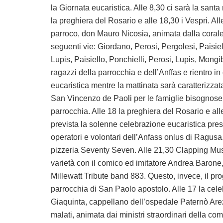
la Giornata eucaristica. Alle 8,30 ci sarà la santa
la preghiera del Rosario e alle 18,30 i Vespri. Al
parroco, don Mauro Nicosia, animata dalla corale
seguenti vie: Giordano, Perosi, Pergolesi, Paisiel
Lupis, Paisiello, Ponchielli, Perosi, Lupis, Mongi
ragazzi della parrocchia e dell’Anffas e rientro in
eucaristica mentre la mattinata sarà caratterizza
San Vincenzo de Paoli per le famiglie bisognose p
parrocchia. Alle 18 la preghiera del Rosario e alle
prevista la solenne celebrazione eucaristica pre
operatori e volontari dell’Anfass onlus di Ragusa. 
pizzeria Seventy Seven. Alle 21,30 Clapping Music
varietà con il comico ed imitatore Andrea Barone
Millewatt Tribute band 883. Questo, invece, il pr
parrocchia di San Paolo apostolo. Alle 17 la cel
Giaquinta, cappellano dell’ospedale Paternò Arezz
malati, animata dai ministri straordinari della co