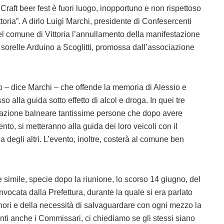
n Craft beer fest è fuori luogo, inopportuno e non rispettoso
ttoria”. A dirlo Luigi Marchi, presidente di Confesercenti
l comune di Vittoria l’annullamento della manifestazione
 sorelle Arduino a Scoglitti, promossa dall’associazione
 – dice Marchi – che offende la memoria di Alessio e
o alla guida sotto effetto di alcol e droga. In quei tre
 frazione balneare tantissime persone che dopo avere
ento, si metteranno alla guida dei loro veicoli con il
la degli altri. L’evento, inoltre, costerà al comune ben
simile, specie dopo la riunione, lo scorso 14 giugno, del
vocata dalla Prefettura, durante la quale si era parlato
minori e della necessità di salvaguardare con ogni mezzo la
enti anche i Commissari, ci chiediamo se gli stessi siano