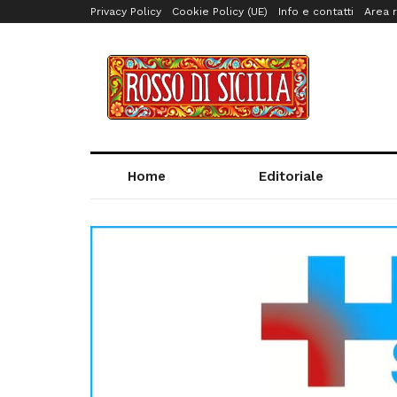
Privacy Policy
Cookie Policy (UE)
Info e contatti
Area r
Home
Editoriale