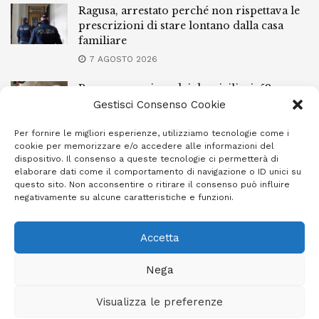
Ragusa, arrestato perché non rispettava le
prescrizioni di stare lontano dalla casa
familiare
7 AGOSTO 2026
Ragusa, spacciava dai domiciliari: 52enne
finisce in carcere
Gestisci Consenso Cookie
7 AGOSTO 2026
Per fornire le migliori esperienze, utilizziamo tecnologie come i
cookie per memorizzare e/o accedere alle informazioni del
Incendi a Modica, torna in libertà il
dispositivo. Il consenso a queste tecnologie ci permetterà di
marocchino di 23 anni
elaborare dati come il comportamento di navigazione o ID unici su
questo sito. Non acconsentire o ritirare il consenso può influire
7 AGOSTO 2026
negativamente su alcune caratteristiche e funzioni.
Accetta
Privacy Policy
Cookie Policy (UE)
Info e contatti
Nega
Area riservata
Visualizza le preferenze
Giornale Ibleo © 2023 - Powered by
Studio Greco - Consulenza
Informatica