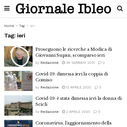
Home
Tag
ieri
Tag:
ieri
Proseguono le ricerche a Modica di
Giovanni Supan, scomparso ieri
by
Redazione
26 GENNAIO 2021
0
Covid-19: dimessa ieri la coppia di
Comiso
by
Redazione
12 APRILE 2020
0
Covid-19: è stata dimessa ieri la donna di
Scicli
by
Redazione
2 APRILE 2020
0
Coronavirus, l’aggiornamento della