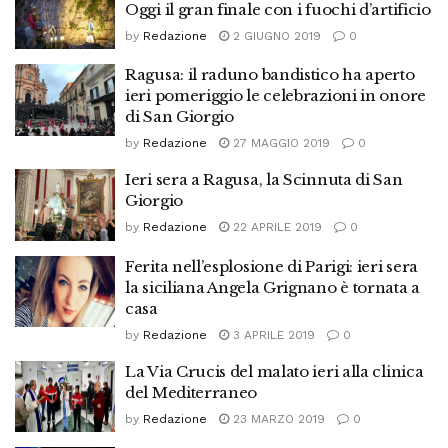
Oggi il gran finale con i fuochi d’artificio
by
Redazione
2 GIUGNO 2019
0
Ragusa: il raduno bandistico ha aperto
ieri pomeriggio le celebrazioni in onore
di San Giorgio
by
Redazione
27 MAGGIO 2019
0
Ieri sera a Ragusa, la Scinnuta di San
Giorgio
by
Redazione
22 APRILE 2019
0
Ferita nell’esplosione di Parigi: ieri sera
la siciliana Angela Grignano è tornata a
casa
by
Redazione
3 APRILE 2019
0
La Via Crucis del malato ieri alla clinica
del Mediterraneo
by
Redazione
23 MARZO 2019
0