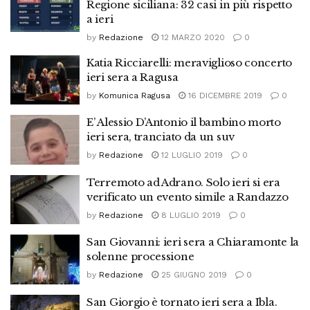
Regione siciliana: 32 casi in più rispetto
a ieri
by
Redazione
12 MARZO 2020
0
Katia Ricciarelli: meraviglioso concerto
ieri sera a Ragusa
by
Komunica Ragusa
16 DICEMBRE 2019
0
E’ Alessio D’Antonio il bambino morto
ieri sera, tranciato da un suv
by
Redazione
12 LUGLIO 2019
0
Terremoto ad Adrano. Solo ieri si era
verificato un evento simile a Randazzo
by
Redazione
8 LUGLIO 2019
0
San Giovanni: ieri sera a Chiaramonte la
solenne processione
by
Redazione
25 GIUGNO 2019
0
San Giorgio è tornato ieri sera a Ibla.