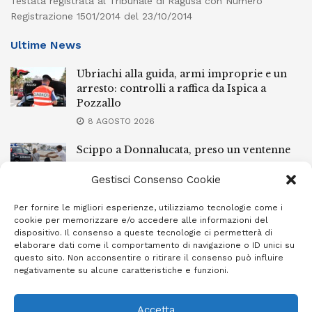
Testata registrata al Tribunale di Ragusa con Numero
Registrazione 1501/2014 del 23/10/2014
Ultime News
Ubriachi alla guida, armi improprie e un
arresto: controlli a raffica da Ispica a
Pozzallo
8 AGOSTO 2026
Scippo a Donnalucata, preso un ventenne
ragusano
Gestisci Consenso Cookie
8 AGOSTO 2026
Per fornire le migliori esperienze, utilizziamo tecnologie come i
Ragusa, arrestato perché non rispettava le
cookie per memorizzare e/o accedere alle informazioni del
prescrizioni di stare lontano dalla casa
dispositivo. Il consenso a queste tecnologie ci permetterà di
familiare
elaborare dati come il comportamento di navigazione o ID unici su
questo sito. Non acconsentire o ritirare il consenso può influire
7 AGOSTO 2026
negativamente su alcune caratteristiche e funzioni.
Accetta