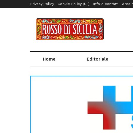
Privacy Policy
Cookie Policy (UE)
Info e contatti
Area r
Home
Editoriale