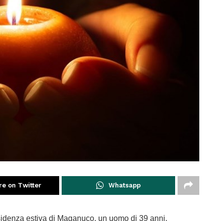
re on Twitter
Whatsapp
residenza estiva di Maganuco, un uomo di 39 anni,