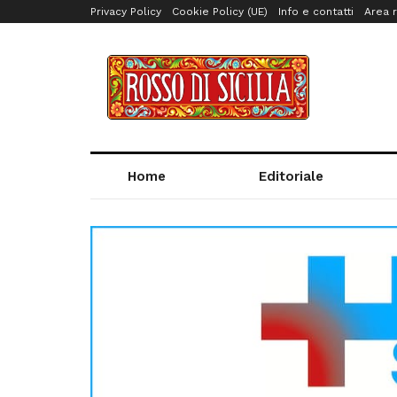
Privacy Policy
Cookie Policy (UE)
Info e contatti
Area r
Home
Editoriale