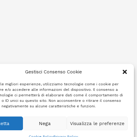
Gestisci Consenso Cookie
 le migliori esperienze, utilizziamo tecnologie come i cookie per
e e/o accedere alle informazioni del dispositivo. Il consenso a
nologie ci permetterà di elaborare dati come il comportamento di
 o ID unici su questo sito. Non acconsentire o ritirare il consenso
e negativamente su alcune caratteristiche e funzioni.
etta
Nega
Visualizza le preferenze
Cookie Policy (UE)
Info e contatti
Area riservata
Cookie Policy
Privacy Policy