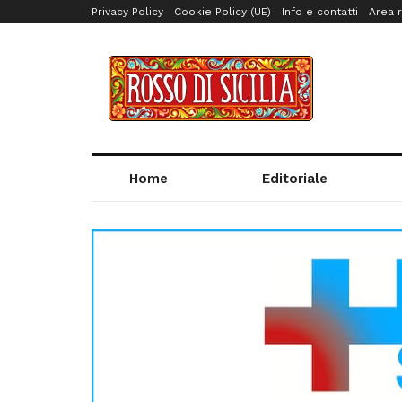
Privacy Policy
Cookie Policy (UE)
Info e contatti
Area r
Home
Editoriale