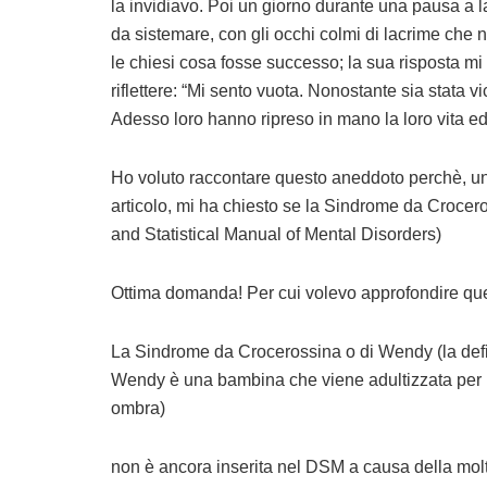
la invidiavo. Poi un giorno durante una pausa a lav
da sistemare, con gli occhi colmi di lacrime che n
le chiesi cosa fosse successo; la sua risposta mi 
riflettere: “Mi sento vuota. Nonostante sia stata v
Adesso loro hanno ripreso in mano la loro vita e
Ho voluto raccontare questo aneddoto perchè, un g
articolo, mi ha chiesto se la Sindrome da Crocer
and Statistical Manual of Mental Disorders)
Ottima domanda! Per cui volevo approfondire qu
La Sindrome da Crocerossina o di Wendy (la defin
Wendy è una bambina che viene adultizzata per pre
ombra)
non è ancora inserita nel DSM a causa della molte