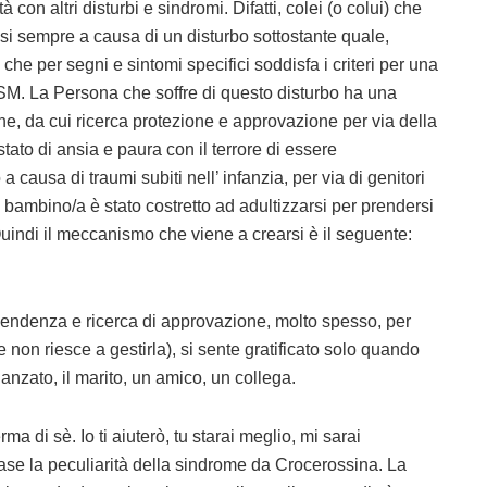
 con altri disturbi e sindromi. Difatti, colei (o colui) che
si sempre a causa di un disturbo sottostante quale,
 che per segni e sintomi specifici soddisfa i criteri per una
DSM. La Persona che soffre di questo disturbo ha una
e, da cui ricerca protezione e approvazione per via della
to di ansia e paura con il terrore di essere
 causa di traumi subiti nell’ infanzia, per via di genitori
l bambino/a è stato costretto ad adultizzarsi per prendersi
Quindi il meccanismo che viene a crearsi è il seguente:
pendenza e ricerca di approvazione, molto spesso, per
e non riesce a gestirla), si sente gratificato solo quando
danzato, il marito, un amico, un collega.
rma di sè. Io ti aiuterò, tu starai meglio, mi sarai
frase la peculiarità della sindrome da Crocerossina. La