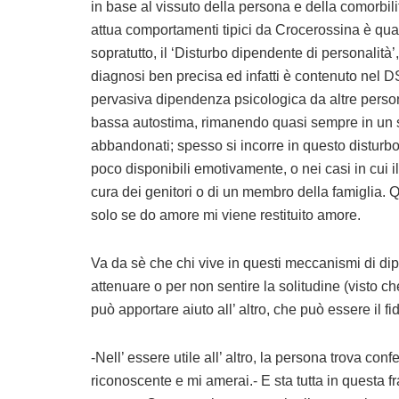
in base al vissuto della persona e della comorbilità
attua comportamenti tipici da Crocerossina è qua
sopratutto, il ‘Disturbo dipendente di personalità’,
diagnosi ben precisa ed infatti è contenuto nel 
pervasiva dipendenza psicologica da altre person
bassa autostima, rimanendo quasi sempre in un sta
abbandonati; spesso si incorre in questo disturbo a
poco disponibili emotivamente, o nei casi in cui i
cura dei genitori o di un membro della famiglia. 
solo se do amore mi viene restituito amore.
Va da sè che chi vive in questi meccanismi di di
attenuare o per non sentire la solitudine (visto ch
può apportare aiuto all’ altro, che può essere il fi
-Nell’ essere utile all’ altro, la persona trova confe
riconoscente e mi amerai.- E sta tutta in questa 