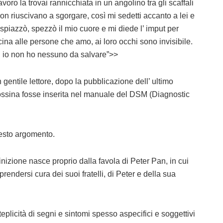
oro la trovai rannicchiata in un angolino tra gli scaffali
on riuscivano a sgorgare, così mi sedetti accanto a lei e
spiazzò, spezzò il mio cuore e mi diede l’ imput per
icina alle persone che amo, ai loro occhi sono invisibile.
d io non ho nessuno da salvare”>>
entile lettore, dopo la pubblicazione dell’ ultimo
ossina fosse inserita nel manuale del DSM (Diagnostic
esto argomento.
izione nasce proprio dalla favola di Peter Pan, in cui
ndersi cura dei suoi fratelli, di Peter e della sua
plicità di segni e sintomi spesso aspecifici e soggettivi