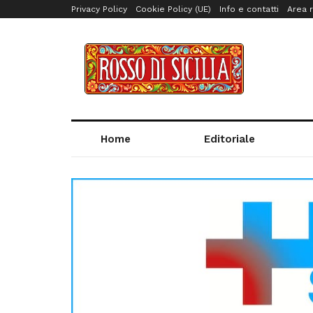
Privacy Policy
Cookie Policy (UE)
Info e contatti
Area r
Home
Editoriale