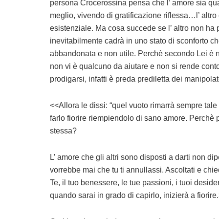
persona Crocerossina pensa che l’ amore sia qual
meglio, vivendo di gratificazione riflessa…l’ altr
esistenziale. Ma cosa succede se l’ altro non ha 
inevitabilmente cadrà in uno stato di sconforto c
abbandonata e non utile. Perchè secondo Lei è n
non vi è qualcuno da aiutare e non si rende conto
prodigarsi, infatti è preda prediletta dei manipolato
<<Allora le dissi: “quel vuoto rimarrà sempre tal
farlo fiorire riempiendolo di sano amore. Perchè pe
stessa?
L’ amore che gli altri sono disposti a darti non d
vorrebbe mai che tu ti annullassi. Ascoltati e chi
Te, il tuo benessere, le tue passioni, i tuoi deside
quando sarai in grado di capirlo, inizierà a fiorire