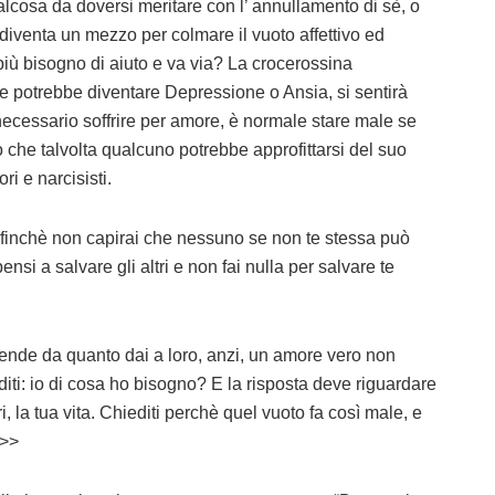
cosa da doversi meritare con l’ annullamento di sè, o
o diventa un mezzo per colmare il vuoto affettivo ed
più bisogno di aiuto e va via? La crocerossina
he potrebbe diventare Depressione o Ansia, si sentirà
ecessario soffrire per amore, è normale stare male se
 che talvolta qualcuno potrebbe approfittarsi del suo
ri e narcisisti.
e finchè non capirai che nessuno se non te stessa può
nsi a salvare gli altri e non fai nulla per salvare te
ipende da quanto dai a loro, anzi, un amore vero non
editi: io di cosa ho bisogno? E la risposta deve riguardare
ri, la tua vita. Chiediti perchè quel vuoto fa così male, e
.>>