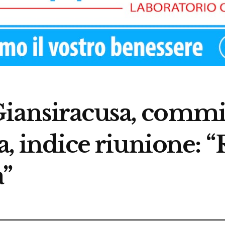
iansiracusa, commis
a, indice riunione: “
a”