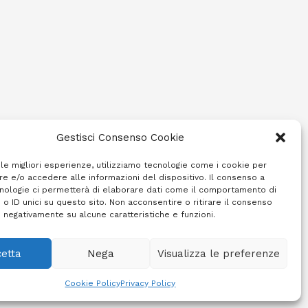
Gestisci Consenso Cookie
 le migliori esperienze, utilizziamo tecnologie come i cookie per
e e/o accedere alle informazioni del dispositivo. Il consenso a
nologie ci permetterà di elaborare dati come il comportamento di
 o ID unici su questo sito. Non acconsentire o ritirare il consenso
e negativamente su alcune caratteristiche e funzioni.
etta
Nega
Visualizza le preferenze
Cookie Policy (UE)
Info e contatti
Area riservata
Cookie Policy
Privacy Policy