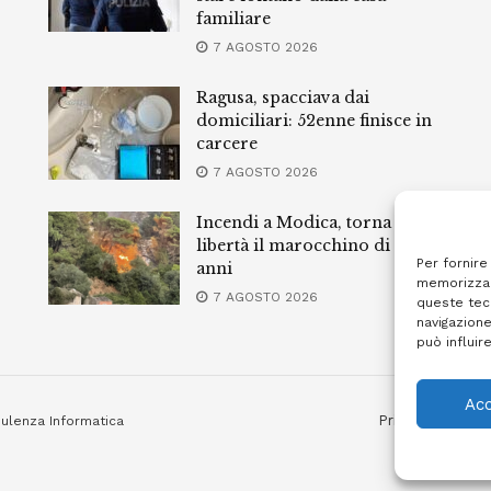
familiare
7 AGOSTO 2026
Ragusa, spacciava dai
domiciliari: 52enne finisce in
carcere
7 AGOSTO 2026
Incendi a Modica, torna in
libertà il marocchino di 23
Per fornire
anni
memorizzar
7 AGOSTO 2026
queste tec
navigazione
può influir
Acc
Privacy Policy
ulenza Informatica