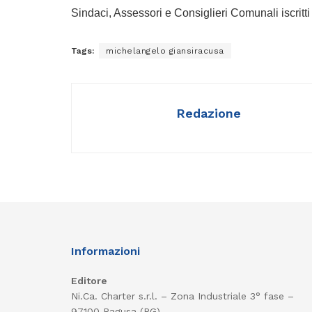
Sindaci, Assessori e Consiglieri Comunali iscritt
Tags:
michelangelo giansiracusa
Redazione
Informazioni
Editore
Ni.Ca. Charter s.r.l. – Zona Industriale 3° fase –
97100 Ragusa (RG)