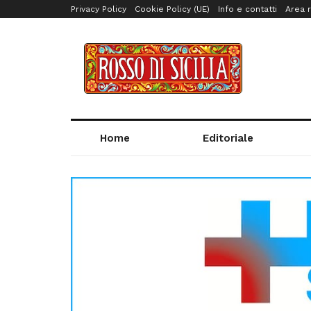
Privacy Policy
Cookie Policy (UE)
Info e contatti
Area r
Home
Editoriale