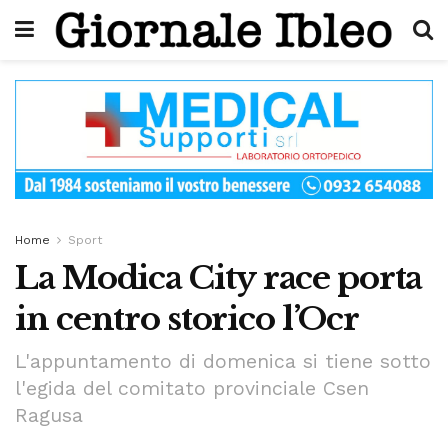
Home
Sport
La Modica City race porta
in centro storico l’Ocr
L'appuntamento di domenica si tiene sotto
l'egida del comitato provinciale Csen
Ragusa