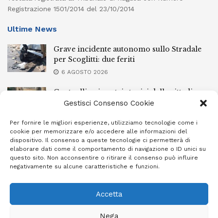
Registrazione 1501/2014 del 23/10/2014
Ultime News
Grave incidente autonomo sullo Stradale
per Scoglitti: due feriti
6 AGOSTO 2026
Controlli nei centri storici delle cittadine
della provincia iblea, 23 stranieri espulsi
Gestisci Consenso Cookie
6 AGOSTO 2026
Per fornire le migliori esperienze, utilizziamo tecnologie come i
cookie per memorizzare e/o accedere alle informazioni del
Ragusa piange la scomparsa di Giuseppe
dispositivo. Il consenso a queste tecnologie ci permetterà di
Mazzone
elaborare dati come il comportamento di navigazione o ID unici su
questo sito. Non acconsentire o ritirare il consenso può influire
6 AGOSTO 2026
negativamente su alcune caratteristiche e funzioni.
Accetta
Privacy Policy
Cookie Policy (UE)
Info e contatti
Nega