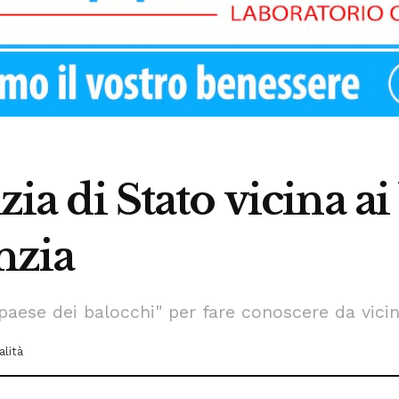
izia di Stato vicina a
nzia
Il paese dei balocchi" per fare conoscere da vicin
alità