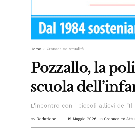
Home
Cronaca ed Attualità
Pozzallo, la pol
scuola dell’infa
L'incontro con i piccoli allievi de "
by
Redazione
19 Maggio 2026
in
Cronaca ed Attu