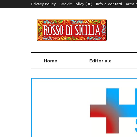
Privacy Policy
Cookie Policy (UE)
Info e contatti
Area r
Home
Editoriale