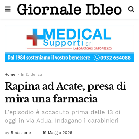
Home
In Evidenza
Rapina ad Acate, presa di
mira una farmacia
L'episodio è accaduto prima delle 13 di
oggi in via Adua. Indagano i carabinieri
by
Redazione
19 Maggio 2026