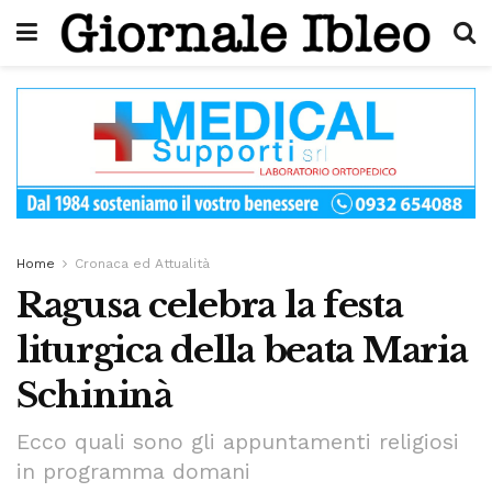
Home
Cronaca ed Attualità
Ragusa celebra la festa
liturgica della beata Maria
Schininà
Ecco quali sono gli appuntamenti religiosi
in programma domani