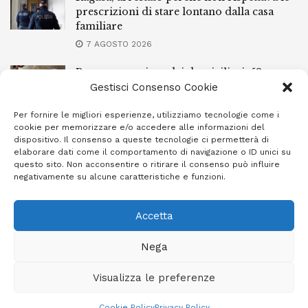
prescrizioni di stare lontano dalla casa
familiare
7 AGOSTO 2026
Ragusa, spacciava dai domiciliari: 52enne
finisce in carcere
Gestisci Consenso Cookie
7 AGOSTO 2026
Per fornire le migliori esperienze, utilizziamo tecnologie come i
cookie per memorizzare e/o accedere alle informazioni del
Incendi a Modica, torna in libertà il
dispositivo. Il consenso a queste tecnologie ci permetterà di
marocchino di 23 anni
elaborare dati come il comportamento di navigazione o ID unici su
questo sito. Non acconsentire o ritirare il consenso può influire
7 AGOSTO 2026
negativamente su alcune caratteristiche e funzioni.
Accetta
Privacy Policy
Cookie Policy (UE)
Info e contatti
Nega
Area riservata
Visualizza le preferenze
Giornale Ibleo © 2023 - Powered by
Studio Greco - Consulenza
Informatica
Cookie Policy
Privacy Policy