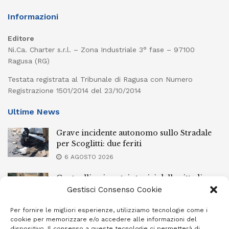
Informazioni
Editore
Ni.Ca. Charter s.r.l. – Zona Industriale 3° fase – 97100
Ragusa (RG)
Testata registrata al Tribunale di Ragusa con Numero
Registrazione 1501/2014 del 23/10/2014
Ultime News
Grave incidente autonomo sullo Stradale
per Scoglitti: due feriti
6 AGOSTO 2026
Controlli nei centri storici delle cittadine
della provincia iblea, 23 stranieri espulsi
Gestisci Consenso Cookie
6 AGOSTO 2026
Per fornire le migliori esperienze, utilizziamo tecnologie come i
cookie per memorizzare e/o accedere alle informazioni del
Ragusa piange la scomparsa di Giuseppe
dispositivo. Il consenso a queste tecnologie ci permetterà di