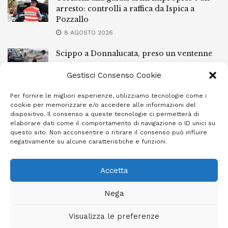
arresto: controlli a raffica da Ispica a
Pozzallo
8 AGOSTO 2026
Scippo a Donnalucata, preso un ventenne
ragusano
Gestisci Consenso Cookie
8 AGOSTO 2026
Per fornire le migliori esperienze, utilizziamo tecnologie come i
Ragusa, arrestato perché non rispettava le
cookie per memorizzare e/o accedere alle informazioni del
prescrizioni di stare lontano dalla casa
dispositivo. Il consenso a queste tecnologie ci permetterà di
familiare
elaborare dati come il comportamento di navigazione o ID unici su
questo sito. Non acconsentire o ritirare il consenso può influire
7 AGOSTO 2026
negativamente su alcune caratteristiche e funzioni.
Accetta
Privacy Policy
Cookie Policy (UE)
Info e contatti
Nega
Area riservata
Visualizza le preferenze
Giornale Ibleo © 2023 - Powered by
Studio Greco - Consulenza