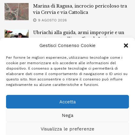
Marina di Ragusa, incrocio pericoloso tra
via Cervia e via Cattolica
9 AGOSTO 2026
Ubriachi alla guida, armi improprie e un
arresto: controlli a raffica da Ispica a
Pozzallo
Gestisci Consenso Cookie
9 AGOSTO 2026
Per fornire le migliori esperienze, utilizziamo tecnologie come i
cookie per memorizzare e/o accedere alle informazioni del
Scippo a Donnalucata, preso un ventenne
dispositivo. Il consenso a queste tecnologie ci permetterà di
ragusano
elaborare dati come il comportamento di navigazione o ID unici su
questo sito. Non acconsentire o ritirare il consenso può influire
8 AGOSTO 2026
negativamente su alcune caratteristiche e funzioni.
Accetta
Privacy Policy
Cookie Policy (UE)
Info e contatti
Nega
Area riservata
Visualizza le preferenze
Giornale Ibleo © 2023 - Powered by
Studio Greco - Consulenza