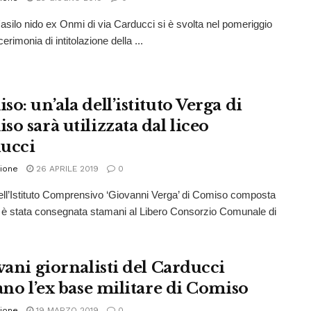
'asilo nido ex Onmi di via Carducci si è svolta nel pomeriggio
 cerimonia di intitolazione della ...
o: un’ala dell’istituto Verga di
o sarà utilizzata dal liceo
ucci
ione
26 APRILE 2019
0
ell’Istituto Comprensivo ‘Giovanni Verga’ di Comiso composta
e è stata consegnata stamani al Libero Consorzio Comunale di
vani giornalisti del Carducci
ano l’ex base militare di Comiso
ione
19 MARZO 2019
0