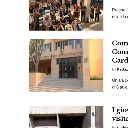
Presso l
di ieri la
Comis
Comis
Card
by
Redaz
Un’ala d
di 6 aul
...
I gio
visit
by
Redaz