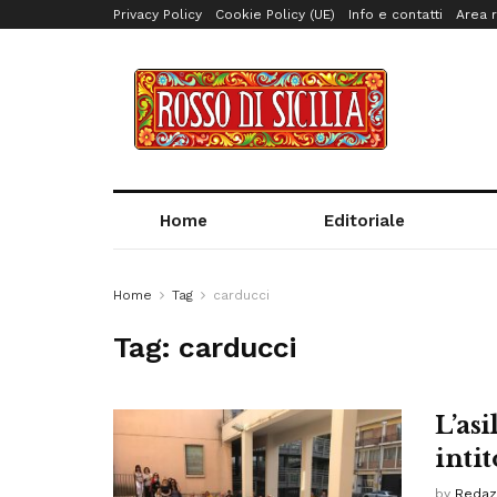
Privacy Policy
Cookie Policy (UE)
Info e contatti
Area r
Home
Editoriale
Home
Tag
carducci
Tag:
carducci
L’asi
intit
by
Redaz