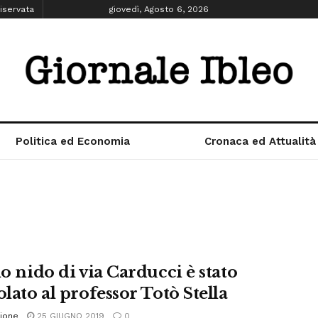
iservata
giovedì, Agosto 6, 2026
Politica ed Economia
Cronaca ed Attualità
lo nido di via Carducci è stato
olato al professor Totò Stella
ione
25 GIUGNO 2019
0