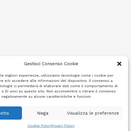
Gestisci Consenso Cookie
 le migliori esperienze, utilizziamo tecnologie come i cookie per
e e/o accedere alle informazioni del dispositivo. Il consenso a
nologie ci permetterà di elaborare dati come il comportamento di
 o ID unici su questo sito. Non acconsentire o ritirare il consenso
e negativamente su alcune caratteristiche e funzioni.
etta
Nega
Visualizza le preferenze
Cookie Policy (UE)
Info e contatti
Area riservata
Cookie Policy
Privacy Policy