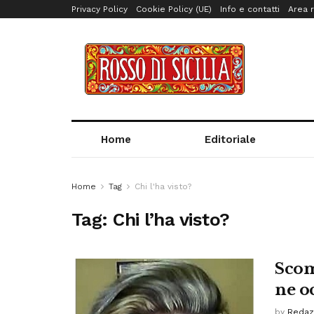
Privacy Policy
Cookie Policy (UE)
Info e contatti
Area r
Home
Editoriale
Home
Tag
Chi l'ha visto?
Tag:
Chi l’ha visto?
Scom
ne oc
by
Redaz