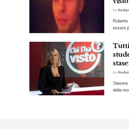
visto
by
Redaz
Roberto 
essere p
Tutti
stud
stase
by
Redaz
Stasera 
della mo