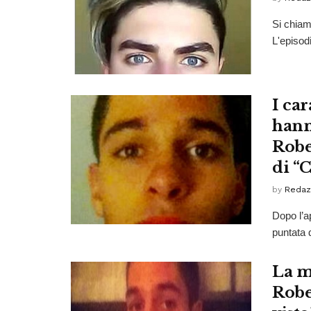
Si chiam
L'episod
I ca
hann
Robe
di “C
by
Redaz
Dopo l’a
puntata d
La m
Robe