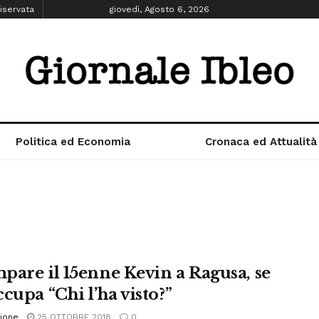
iservata
giovedì, Agosto 6, 2026
Politica ed Economia
Cronaca ed Attualità
pare il 15enne Kevin a Ragusa, se
cupa “Chi l’ha visto?”
ione
25 OTTOBRE 2018
0