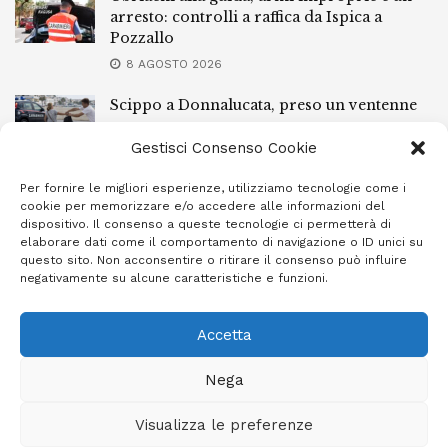
arresto: controlli a raffica da Ispica a
Pozzallo
8 AGOSTO 2026
Scippo a Donnalucata, preso un ventenne
ragusano
Gestisci Consenso Cookie
8 AGOSTO 2026
Per fornire le migliori esperienze, utilizziamo tecnologie come i
Ragusa, arrestato perché non rispettava le
cookie per memorizzare e/o accedere alle informazioni del
prescrizioni di stare lontano dalla casa
dispositivo. Il consenso a queste tecnologie ci permetterà di
familiare
elaborare dati come il comportamento di navigazione o ID unici su
questo sito. Non acconsentire o ritirare il consenso può influire
7 AGOSTO 2026
negativamente su alcune caratteristiche e funzioni.
Accetta
Privacy Policy
Cookie Policy (UE)
Info e contatti
Nega
Area riservata
Visualizza le preferenze
Giornale Ibleo © 2023 - Powered by
Studio Greco - Consulenza