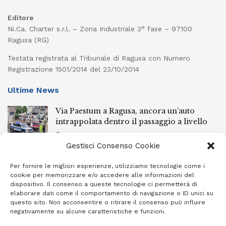
Editore
Ni.Ca. Charter s.r.l. – Zona Industriale 3° fase – 97100
Ragusa (RG)
Testata registrata al Tribunale di Ragusa con Numero
Registrazione 1501/2014 del 23/10/2014
Ultime News
Via Paestum a Ragusa, ancora un’auto
intrappolata dentro il passaggio a livello
5 AGOSTO 2026
Gestisci Consenso Cookie
Pozzallo, cade in bici e batte la faccia:
elisoccorsa
Per fornire le migliori esperienze, utilizziamo tecnologie come i
cookie per memorizzare e/o accedere alle informazioni del
5 AGOSTO 2026
dispositivo. Il consenso a queste tecnologie ci permetterà di
elaborare dati come il comportamento di navigazione o ID unici su
Spettacolare “Sciuta” per la Madonna della
questo sito. Non acconsentire o ritirare il consenso può influire
neve oggi a Giarratana
negativamente su alcune caratteristiche e funzioni.
5 AGOSTO 2026