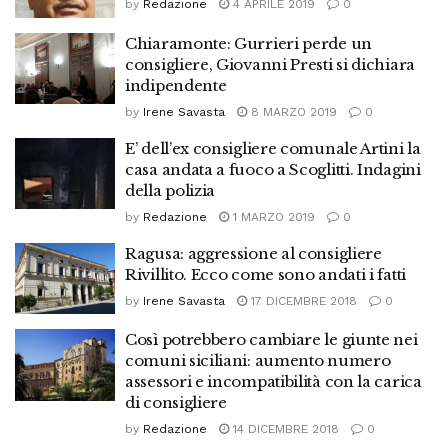
by
Redazione
4 APRILE 2019
0
Chiaramonte: Gurrieri perde un
consigliere, Giovanni Presti si dichiara
indipendente
by
Irene Savasta
8 MARZO 2019
0
E’ dell’ex consigliere comunale Artini la
casa andata a fuoco a Scoglitti. Indagini
della polizia
by
Redazione
1 MARZO 2019
0
Ragusa: aggressione al consigliere
Rivillito. Ecco come sono andati i fatti
by
Irene Savasta
17 DICEMBRE 2018
0
Così potrebbero cambiare le giunte nei
comuni siciliani: aumento numero
assessori e incompatibilità con la carica
di consigliere
by
Redazione
14 DICEMBRE 2018
0