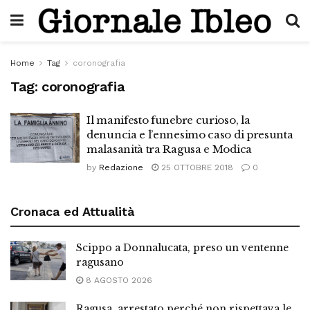
Home
Tag
coronografia
Tag:
coronografia
Il manifesto funebre curioso, la
denuncia e l’ennesimo caso di presunta
malasanità tra Ragusa e Modica
by
Redazione
25 OTTOBRE 2018
0
Cronaca ed Attualità
Scippo a Donnalucata, preso un ventenne
ragusano
8 AGOSTO 2026
Ragusa, arrestato perché non rispettava le