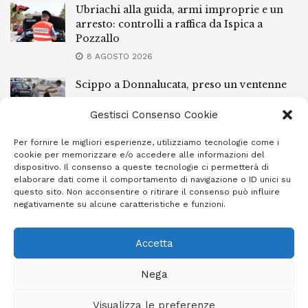
Ubriachi alla guida, armi improprie e un
arresto: controlli a raffica da Ispica a
Pozzallo
8 AGOSTO 2026
Scippo a Donnalucata, preso un ventenne
ragusano
Gestisci Consenso Cookie
8 AGOSTO 2026
Per fornire le migliori esperienze, utilizziamo tecnologie come i
Ragusa, arrestato perché non rispettava le
cookie per memorizzare e/o accedere alle informazioni del
prescrizioni di stare lontano dalla casa
dispositivo. Il consenso a queste tecnologie ci permetterà di
familiare
elaborare dati come il comportamento di navigazione o ID unici su
questo sito. Non acconsentire o ritirare il consenso può influire
7 AGOSTO 2026
negativamente su alcune caratteristiche e funzioni.
Accetta
Privacy Policy
Cookie Policy (UE)
Info e contatti
Nega
Area riservata
Visualizza le preferenze
Giornale Ibleo © 2023 - Powered by
Studio Greco - Consulenza