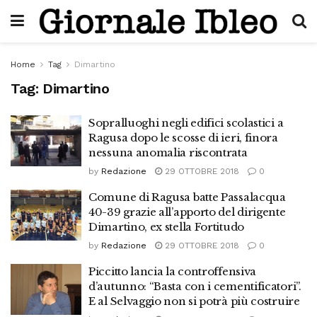
Home
Tag
Dimartino
Tag:
Dimartino
Sopralluoghi negli edifici scolastici a
Ragusa dopo le scosse di ieri, finora
nessuna anomalia riscontrata
by
Redazione
29 OTTOBRE 2018
0
Comune di Ragusa batte Passalacqua
40-39 grazie all’apporto del dirigente
Dimartino, ex stella Fortitudo
by
Redazione
29 OTTOBRE 2018
0
Piccitto lancia la controffensiva
d’autunno: “Basta con i cementificatori”.
E al Selvaggio non si potrà più costruire