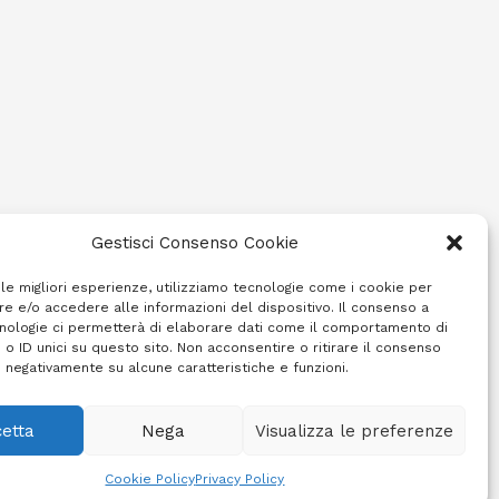
Gestisci Consenso Cookie
 le migliori esperienze, utilizziamo tecnologie come i cookie per
e e/o accedere alle informazioni del dispositivo. Il consenso a
nologie ci permetterà di elaborare dati come il comportamento di
 o ID unici su questo sito. Non acconsentire o ritirare il consenso
e negativamente su alcune caratteristiche e funzioni.
etta
Nega
Visualizza le preferenze
Cookie Policy (UE)
Info e contatti
Area riservata
Cookie Policy
Privacy Policy