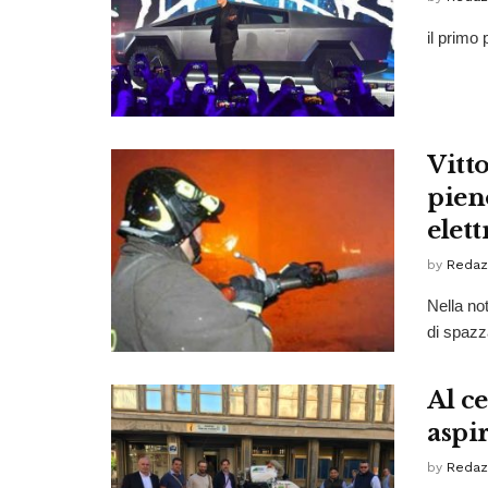
il primo 
Vitto
pien
elett
by
Redaz
Nella no
di spazza
Al c
aspir
by
Redaz