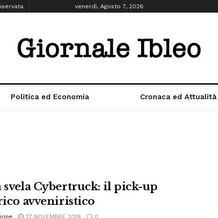
iservata
venerdì, Agosto 7, 2026
Politica ed Economia
Cronaca ed Attualità
 svela Cybertruck: il pick-up
rico avveniristico
ione
27 NOVEMBRE 2019
0