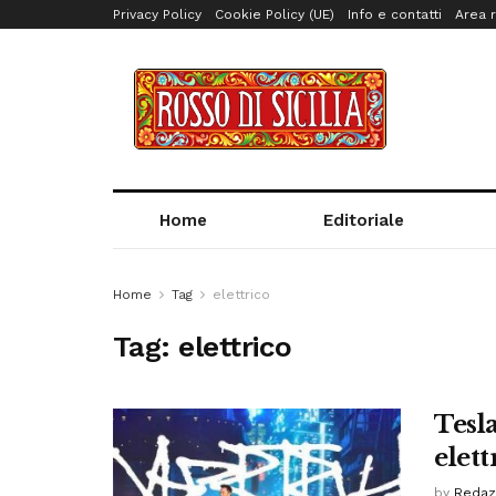
Privacy Policy
Cookie Policy (UE)
Info e contatti
Area r
Home
Editoriale
Home
Tag
elettrico
Tag:
elettrico
Tesla
elett
by
Redaz