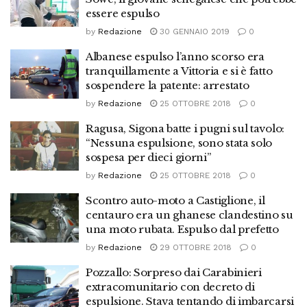
essere espulso
by
Redazione
30 GENNAIO 2019
0
Albanese espulso l’anno scorso era
tranquillamente a Vittoria e si è fatto
sospendere la patente: arrestato
by
Redazione
25 OTTOBRE 2018
0
Ragusa, Sigona batte i pugni sul tavolo:
“Nessuna espulsione, sono stata solo
sospesa per dieci giorni”
by
Redazione
25 OTTOBRE 2018
0
Scontro auto-moto a Castiglione, il
centauro era un ghanese clandestino su
una moto rubata. Espulso dal prefetto
by
Redazione
29 OTTOBRE 2018
0
Pozzallo: Sorpreso dai Carabinieri
extracomunitario con decreto di
espulsione. Stava tentando di imbarcarsi