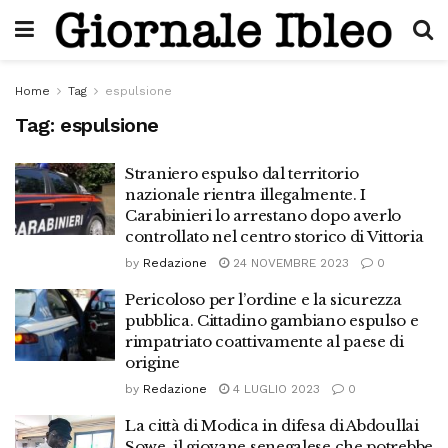
Home
Tag
espulsione
Tag:
espulsione
Straniero espulso dal territorio
nazionale rientra illegalmente. I
Carabinieri lo arrestano dopo averlo
controllato nel centro storico di Vittoria
by
Redazione
24 NOVEMBRE 2023
0
Pericoloso per l’ordine e la sicurezza
pubblica. Cittadino gambiano espulso e
rimpatriato coattivamente al paese di
origine
by
Redazione
4 LUGLIO 2023
0
La città di Modica in difesa di Abdoullai
Sowe, il giovane senegalese che potrebbe