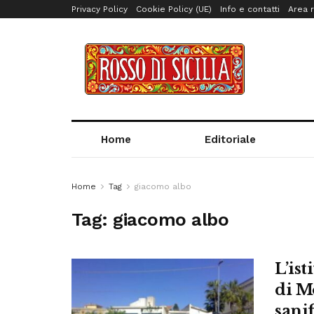
Privacy Policy
Cookie Policy (UE)
Info e contatti
Area r
Home
Editoriale
Home
Tag
giacomo albo
Tag:
giacomo albo
L’is
di M
sani