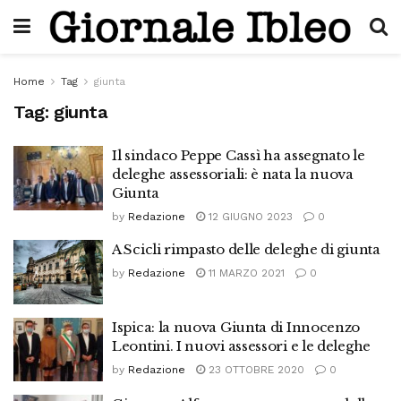
Home
Tag
giunta
Tag:
giunta
Il sindaco Peppe Cassì ha assegnato le
deleghe assessoriali: è nata la nuova
Giunta
by
Redazione
12 GIUGNO 2023
0
A Scicli rimpasto delle deleghe di giunta
by
Redazione
11 MARZO 2021
0
Ispica: la nuova Giunta di Innocenzo
Leontini. I nuovi assessori e le deleghe
by
Redazione
23 OTTOBRE 2020
0