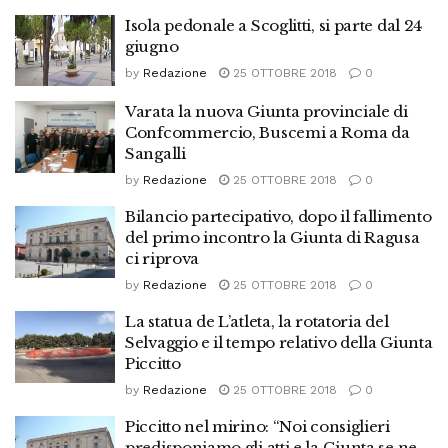
Isola pedonale a Scoglitti, si parte dal 24
giugno
by
Redazione
25 OTTOBRE 2018
0
Varata la nuova Giunta provinciale di
Confcommercio, Buscemi a Roma da
Sangalli
by
Redazione
25 OTTOBRE 2018
0
Bilancio partecipativo, dopo il fallimento
del primo incontro la Giunta di Ragusa
ci riprova
by
Redazione
25 OTTOBRE 2018
0
La statua de L’atleta, la rotatoria del
Selvaggio e il tempo relativo della Giunta
Piccitto
by
Redazione
25 OTTOBRE 2018
0
Piccitto nel mirino: “Noi consiglieri
predisponiamo gli atti e la Giunta se ne