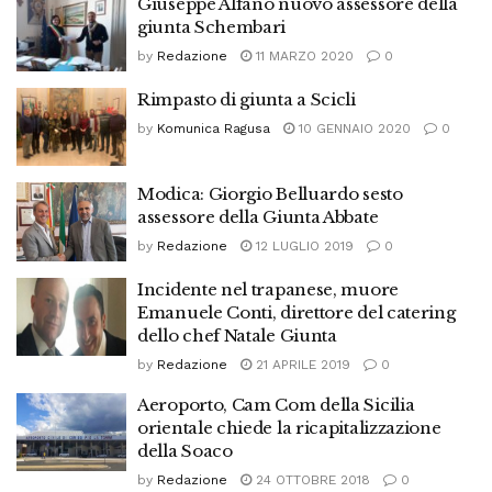
Giuseppe Alfano nuovo assessore della
giunta Schembari
by
Redazione
11 MARZO 2020
0
Rimpasto di giunta a Scicli
by
Komunica Ragusa
10 GENNAIO 2020
0
Modica: Giorgio Belluardo sesto
assessore della Giunta Abbate
by
Redazione
12 LUGLIO 2019
0
Incidente nel trapanese, muore
Emanuele Conti, direttore del catering
dello chef Natale Giunta
by
Redazione
21 APRILE 2019
0
Aeroporto, Cam Com della Sicilia
orientale chiede la ricapitalizzazione
della Soaco
by
Redazione
24 OTTOBRE 2018
0