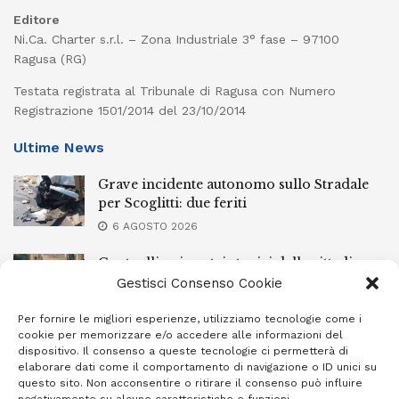
Editore
Ni.Ca. Charter s.r.l. – Zona Industriale 3° fase – 97100
Ragusa (RG)
Testata registrata al Tribunale di Ragusa con Numero
Registrazione 1501/2014 del 23/10/2014
Ultime News
Grave incidente autonomo sullo Stradale
per Scoglitti: due feriti
6 AGOSTO 2026
Controlli nei centri storici delle cittadine
della provincia iblea, 23 stranieri espulsi
Gestisci Consenso Cookie
6 AGOSTO 2026
Per fornire le migliori esperienze, utilizziamo tecnologie come i
cookie per memorizzare e/o accedere alle informazioni del
Ragusa piange la scomparsa di Giuseppe
dispositivo. Il consenso a queste tecnologie ci permetterà di
Mazzone
elaborare dati come il comportamento di navigazione o ID unici su
questo sito. Non acconsentire o ritirare il consenso può influire
6 AGOSTO 2026