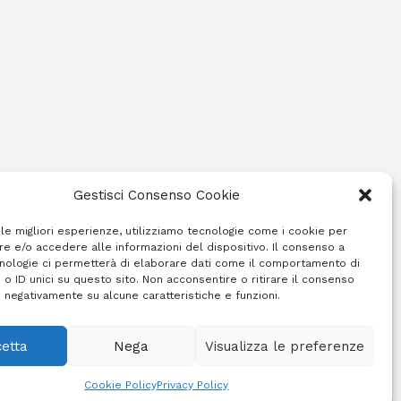
Gestisci Consenso Cookie
 le migliori esperienze, utilizziamo tecnologie come i cookie per
e e/o accedere alle informazioni del dispositivo. Il consenso a
nologie ci permetterà di elaborare dati come il comportamento di
 o ID unici su questo sito. Non acconsentire o ritirare il consenso
e negativamente su alcune caratteristiche e funzioni.
etta
Nega
Visualizza le preferenze
Cookie Policy (UE)
Info e contatti
Area riservata
Cookie Policy
Privacy Policy