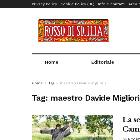
Privacy Policy
Cookie Policy (UE)
Info e contatti
Area r
Home
Editoriale
Home
Tag
maestro Davide Migliorisi
Tag:
maestro Davide Migliori
La s
Camp
by
Redaz