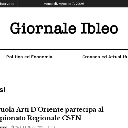
iservata
venerdì, Agosto 7, 2026
Politica ed Economia
Cronaca ed Attualità
si
cuola Arti D’Oriente partecipa al
ionato Regionale CSEN
ione
24 OTTOBRE 2018
0