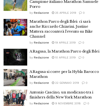
Campione italiano Marathon Samuele
Porro
by
Redazione
25 APRILE 2019
0
Marathon Parco degli Iblei: ci sarà
anche Riccardo Chiarini. Justine
Mattera racconterà l’evento su Bike
Channel
by
Redazione
19 APRILE 2019
0
A Ragusa, la Marathon Parco degli Iblei
by
Redazione
10 APRILE 2019
0
A Ragusa si corre per la Hybla Barocco
Marathon
by
Redazione
22 GENNAIO 2019
0
Antonio Cascino, un modicano tra i
finishers della New York Marathon
by
Redazione
9 NOVEMBRE 2018
0