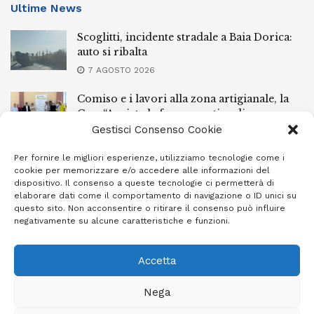
Ultime News
Scoglitti, incidente stradale a Baia Dorica:
auto si ribalta
7 AGOSTO 2026
Comiso e i lavori alla zona artigianale, la
Cna: “Avviata la fase operativa di un
percorso iniziato mesi fa”
Gestisci Consenso Cookie
7 AGOSTO 2026
Per fornire le migliori esperienze, utilizziamo tecnologie come i
cookie per memorizzare e/o accedere alle informazioni del
Grave incidente autonomo sullo Stradale
dispositivo. Il consenso a queste tecnologie ci permetterà di
per Scoglitti: due feriti
elaborare dati come il comportamento di navigazione o ID unici su
questo sito. Non acconsentire o ritirare il consenso può influire
6 AGOSTO 2026
negativamente su alcune caratteristiche e funzioni.
Accetta
Privacy Policy
Cookie Policy (UE)
Info e contatti
Nega
Area riservata