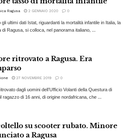
re tasso di mortalità infantile
ica Ragusa
2 GENNAIO 2020
0
li ultimi dati Istat, riguardanti la mortalità infantile in Italia, la
 di Ragusa, si colloca, nel panorama italiano, ...
re ritrovato a Ragusa. Era
parso
ione
27 NOVEMBRE 2019
0
ritrovato dagli uomini dell’Ufficio Volanti della Questura di
 ragazzo di 16 anni, di origine nordafricana, che ...
coltello su scooter rubato. Minore
nciato a Ragusa