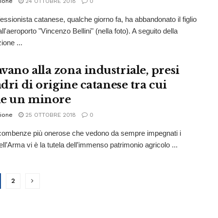
ione
24 OTTOBRE 2018
0
ssionista catanese, qualche giorno fa, ha abbandonato il figlio
l'aeroporto "Vincenzo Bellini" (nella foto). A seguito della
ione ...
vano alla zona industriale, presi
adri di origine catanese tra cui
e un minore
ione
25 OTTOBRE 2018
0
ncombenze più onerose che vedono da sempre impegnati i
dell’Arma vi è la tutela dell’immenso patrimonio agricolo ...
2