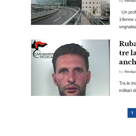
by
Redaz
Un profe
14enne al
segnalaz
Ruba
tre l
anch
by
Redaz
Tra le i
militari 
1