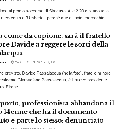
ione
24 OTTOBRE 2018
0
one al pronto soccorso di Siracusa. Alle 2.20 di stanotte la
 intervenuta all'Umberto I perchè due cittadini marocchini ...
o come da copione, sarà il fratello
re Davide a reggere le sorti della
alacqua
ione
24 OTTOBRE 2018
0
e previsto. Davide Passalacqua (nella foto), fratello minore
presidente Gianstefano Passalacqua, è il nuovo presidente
tus Eirene ...
porto, professionista abbandona il
io 14enne che ha il documento
uto e parte lo stesso: denunciato