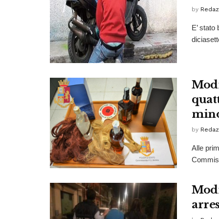
by
Redaz
E’ stato
diciaset
Modic
quat
min
by
Redaz
Alle prim
Commissa
Modi
arre