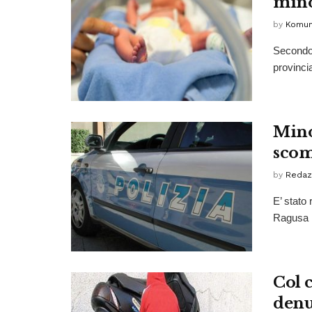
mino
by
Komun
Secondo g
provincia
Mino
scom
by
Redaz
E’ stato 
Ragusa il
Col 
denu