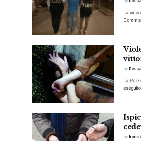
by
Redaz
La vicen
Commissa
Viol
vitto
by
Redaz
La Poliz
eseguito 
Ispic
cede
by
Irene 