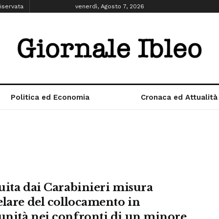
iservata
venerdì, Agosto 7, 2026
Politica ed Economia
Cronaca ed Attualità
uita dai Carabinieri misura
elare del collocamento in
nità nei confronti di un minore