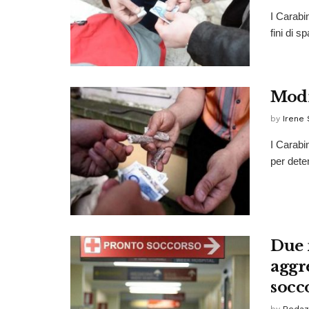
I Carabi
fini di s
Modi
by
Irene 
I Carabi
per deten
Due 
aggr
socc