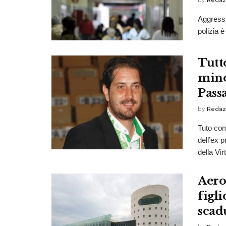
by
Redaz
Aggressi
polizia è
Tutt
mino
Pass
by
Redaz
Tuto com
dell’ex 
della Vir
Aero
figl
scad