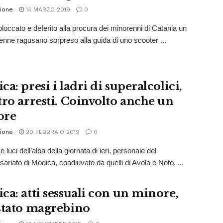
ione
14 MARZO 2019
0
 bloccato e deferito alla procura dei minorenni di Catania un
tenne ragusano sorpreso alla guida di uno scooter ...
a: presi i ladri di superalcolici,
tro arresti. Coinvolto anche un
ore
ione
20 FEBBRAIO 2019
0
e luci dell’alba della giornata di ieri, personale del
riato di Modica, coadiuvato da quelli di Avola e Noto, ...
ca: atti sessuali con un minore,
stato magrebino