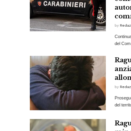
autor
comm
by
Redaz
Continua 
del Coma
Ragus
anzi
allo
by
Redaz
Proseguo
del terri
Ragus