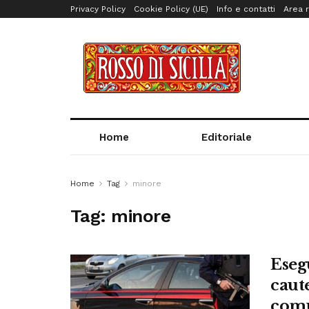
Privacy Policy
Cookie Policy (UE)
Info e contatti
Area r
Home
Editoriale
Home
Tag
minore
Tag:
minore
Eseg
caut
comu